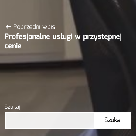
Nawigacja
Poprzedni wpis
Profesjonalne usługi w przystępnej
wpisu
cenie
Szukaj
Szukaj