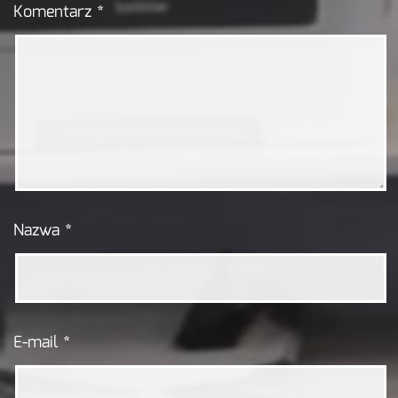
Komentarz
*
Nazwa
*
E-mail
*