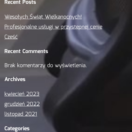
Recent Posts
Wesołych Świąt Wielkanocnych!
Profesjonalne usługi w przystępnej cenie
Cześć
Recent Comments
Brak komentarzy do wyświetlenia.
Archives
kwiecień 2023
grudzień 2022
listopad 2021
Categories