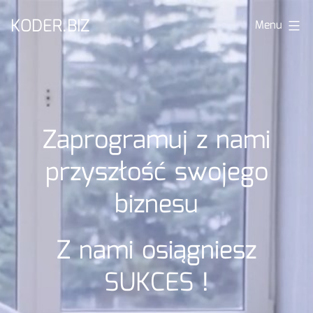
Przejdź
KODER.BIZ
Menu
do
treści
Zaprogramuj z nami
przyszłość swojego
biznesu
Z nami osiągniesz
SUKCES !