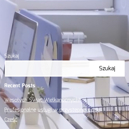
Szukaj
Szukaj
Recent Posts
Wesołych Świąt Wielkanocnych!
Profesjonalne usługi w przystępnej cenie
Cześć